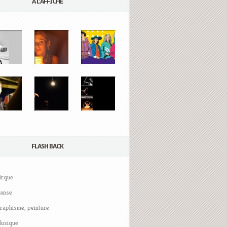
A L’AFFICHE
FLASH BACK
irque
anse
raphisme, peinture
usique