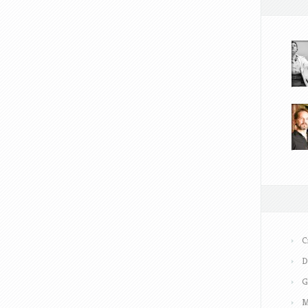
C
D
G
M