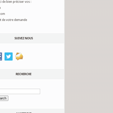
i de bien préciser vos :
m
nom
t de votre demande
SUIVEZ NOUS
RECHERCHE