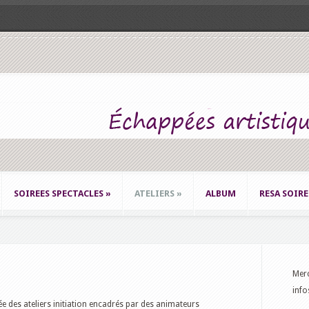
SOIREES SPECTACLES
»
ATELIERS
»
ALBUM
RESA SOIRE
Merc
inf
des ateliers initiation encadrés par des animateurs