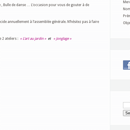
Merc
ire , Bulle de danse … L’occasion pour vous de gouter à de
No
Pré
ide annuellement à l’assemblée générale. N’hésitez pas à faire
Obje
 2 ateliers :
« L’art au jardin »
et
« Jonglage »