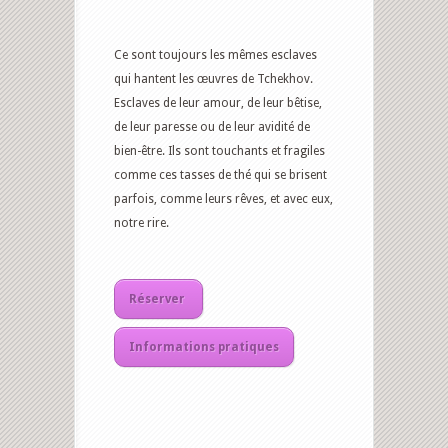
Ce sont toujours les mêmes esclaves
qui hantent les œuvres de Tchekhov.
Esclaves de leur amour, de leur bêtise,
de leur paresse ou de leur avidité de
bien-être. Ils sont touchants et fragiles
comme ces tasses de thé qui se brisent
parfois, comme leurs rêves, et avec eux,
notre rire.
Réserver
Informations pratiques